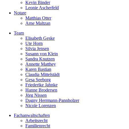
Kevin Binder
Leonie Ascherfeld
Notare
Matthias Otter
Arne Maltzan
Team
Elisabeth Geske
Ute Horn
Silvia Jensen
Susann von Klein
Sandra Knutzen
Annette Matthey
Karen Bastian
Claudia Mittelstädt
Gesa Seeborg
Friederike Jahnke
Hanne Brodersen
Jörg Nissen
Dagny Herrmann-Pannholzer
Nicole Lorenzen
Fachanwaltschaften
Arbeitsrecht
Familienrecht