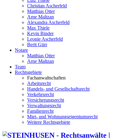
Lutz Thiele
Christian Ascherfeld
Matthias Otter
Arne Maltzan
Alexandra Ascherfeld
Max Thiele
Kevin Binder
Leonie Ascherfeld
Berit Gürr
Notare
Matthias Otter
Arne Maltzan
Team
Rechtsgebiete
Fachanwaltschaften
Arbeitsrecht
Handels- und Gesellschaftsrecht
Verkehrsrecht
Versicherungsrecht
Verwaltungsrecht
Familienrecht
Miet- und Wohnungseigentumsrecht
Weitere Rechtsgebiete