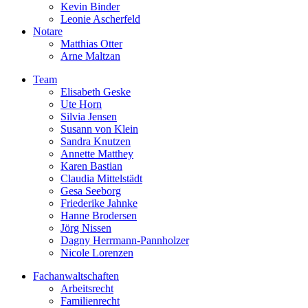
Kevin Binder
Leonie Ascherfeld
Notare
Matthias Otter
Arne Maltzan
Team
Elisabeth Geske
Ute Horn
Silvia Jensen
Susann von Klein
Sandra Knutzen
Annette Matthey
Karen Bastian
Claudia Mittelstädt
Gesa Seeborg
Friederike Jahnke
Hanne Brodersen
Jörg Nissen
Dagny Herrmann-Pannholzer
Nicole Lorenzen
Fachanwaltschaften
Arbeitsrecht
Familienrecht