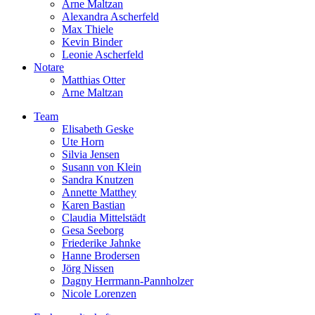
Arne Maltzan
Alexandra Ascherfeld
Max Thiele
Kevin Binder
Leonie Ascherfeld
Notare
Matthias Otter
Arne Maltzan
Team
Elisabeth Geske
Ute Horn
Silvia Jensen
Susann von Klein
Sandra Knutzen
Annette Matthey
Karen Bastian
Claudia Mittelstädt
Gesa Seeborg
Friederike Jahnke
Hanne Brodersen
Jörg Nissen
Dagny Herrmann-Pannholzer
Nicole Lorenzen