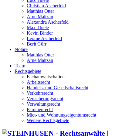
Lutz Thiele
Christian Ascherfeld
Matthias Otter
Arne Maltzan
Alexandra Ascherfeld
Max Thiele
Kevin Binder
Leonie Ascherfeld
Berit Gürr
Notare
Matthias Otter
Arne Maltzan
Team
Rechtsgebiete
Fachanwaltschaften
Arbeitsrecht
Handels- und Gesellschaftsrecht
Verkehrsrecht
Versicherungsrecht
Verwaltungsrecht
Familienrecht
Miet- und Wohnungseigentumsrecht
Weitere Rechtsgebiete