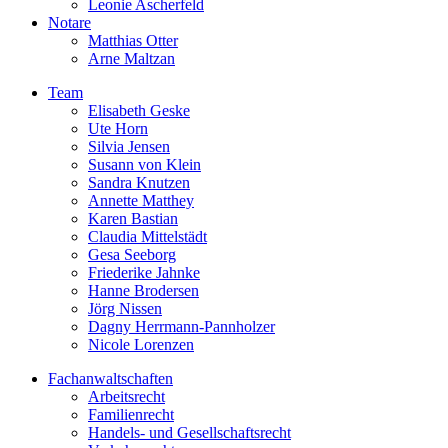
Leonie Ascherfeld
Notare
Matthias Otter
Arne Maltzan
Team
Elisabeth Geske
Ute Horn
Silvia Jensen
Susann von Klein
Sandra Knutzen
Annette Matthey
Karen Bastian
Claudia Mittelstädt
Gesa Seeborg
Friederike Jahnke
Hanne Brodersen
Jörg Nissen
Dagny Herrmann-Pannholzer
Nicole Lorenzen
Fachanwaltschaften
Arbeitsrecht
Familienrecht
Handels- und Gesellschaftsrecht