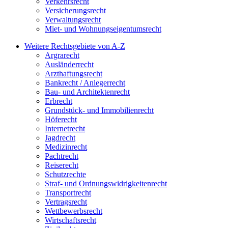
Verkehrsrecht
Versicherungsrecht
Verwaltungsrecht
Miet- und Wohnungseigentumsrecht
Weitere Rechtsgebiete von A-Z
Argrarecht
Ausländerrecht
Arzthaftungsrecht
Bankrecht / Anlegerrecht
Bau- und Architektenrecht
Erbrecht
Grundstück- und Immobilienrecht
Höferecht
Internetrecht
Jagdrecht
Medizinrecht
Pachtrecht
Reiserecht
Schutzrechte
Straf- und Ordnungswidrigkeitenrecht
Transportrecht
Vertragsrecht
Wettbewerbsrecht
Wirtschaftsrecht