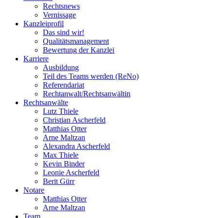
Rechtsnews
Vernissage
Kanzleiprofil
Das sind wir!
Qualitätsmanagement
Bewertung der Kanzlei
Karriere
Ausbildung
Teil des Teams werden (ReNo)
Referendariat
Rechtanwalt/Rechtsanwältin
Rechtsanwälte
Lutz Thiele
Christian Ascherfeld
Matthias Otter
Arne Maltzan
Alexandra Ascherfeld
Max Thiele
Kevin Binder
Leonie Ascherfeld
Berit Gürr
Notare
Matthias Otter
Arne Maltzan
Team