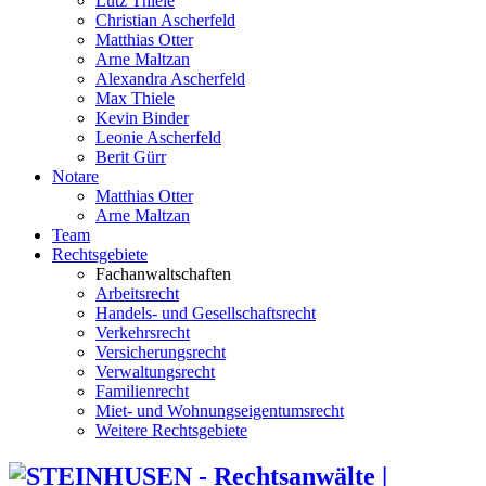
Lutz Thiele
Christian Ascherfeld
Matthias Otter
Arne Maltzan
Alexandra Ascherfeld
Max Thiele
Kevin Binder
Leonie Ascherfeld
Berit Gürr
Notare
Matthias Otter
Arne Maltzan
Team
Rechtsgebiete
Fachanwaltschaften
Arbeitsrecht
Handels- und Gesellschaftsrecht
Verkehrsrecht
Versicherungsrecht
Verwaltungsrecht
Familienrecht
Miet- und Wohnungseigentumsrecht
Weitere Rechtsgebiete