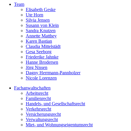
Team
Elisabeth Geske
Ute Horn
Silvia Jensen
Susann von Klein
Sandra Knutzen
Annette Matthey
Karen Bastian
Claudia Mittelstädt
Gesa Seeborg
Friederike Jahnke
Hanne Brodersen
Jörg Nissen
Dagny Herrmann-Pannholzer
Nicole Lorenzen
Fachanwaltschaften
Arbeitsrecht
Familienrecht
Handels- und Gesellschaftsrecht
Verkehrsrecht
Versicherungsrecht
Verwaltungsrecht
Miet- und Wohnungseigentumsrecht