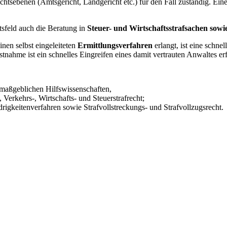
chtsebenen (Amtsgericht, Landgericht etc.) für den Fall zuständig. Ein
tsfeld auch die Beratung in
Steuer- und Wirtschaftsstrafsachen sowie
en selbst eingeleiteten
Ermittlungsverfahren
erlangt, ist eine schne
nahme ist ein schnelles Eingreifen eines damit vertrauten Anwaltes erf
maßgeblichen Hilfswissenschaften,
, Verkehrs-, Wirtschafts- und Steuerstrafrecht;
drigkeitenverfahren sowie Strafvollstreckungs- und Strafvollzugsrecht.