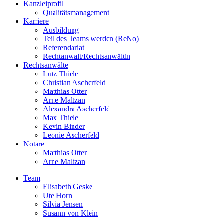
Kanzleiprofil
Qualitätsmanagement
Karriere
Ausbildung
Teil des Teams werden (ReNo)
Referendariat
Rechtanwalt/Rechtsanwältin
Rechtsanwälte
Lutz Thiele
Christian Ascherfeld
Matthias Otter
Arne Maltzan
Alexandra Ascherfeld
Max Thiele
Kevin Binder
Leonie Ascherfeld
Notare
Matthias Otter
Arne Maltzan
Team
Elisabeth Geske
Ute Horn
Silvia Jensen
Susann von Klein