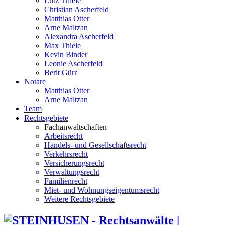
Lutz Thiele
Christian Ascherfeld
Matthias Otter
Arne Maltzan
Alexandra Ascherfeld
Max Thiele
Kevin Binder
Leonie Ascherfeld
Berit Gürr
Notare
Matthias Otter
Arne Maltzan
Team
Rechtsgebiete
Fachanwaltschaften
Arbeitsrecht
Handels- und Gesellschaftsrecht
Verkehrsrecht
Versicherungsrecht
Verwaltungsrecht
Familienrecht
Miet- und Wohnungseigentumsrecht
Weitere Rechtsgebiete