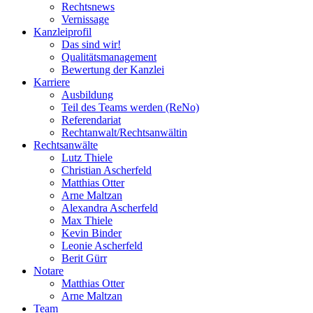
Rechtsnews
Vernissage
Kanzleiprofil
Das sind wir!
Qualitätsmanagement
Bewertung der Kanzlei
Karriere
Ausbildung
Teil des Teams werden (ReNo)
Referendariat
Rechtanwalt/Rechtsanwältin
Rechtsanwälte
Lutz Thiele
Christian Ascherfeld
Matthias Otter
Arne Maltzan
Alexandra Ascherfeld
Max Thiele
Kevin Binder
Leonie Ascherfeld
Berit Gürr
Notare
Matthias Otter
Arne Maltzan
Team