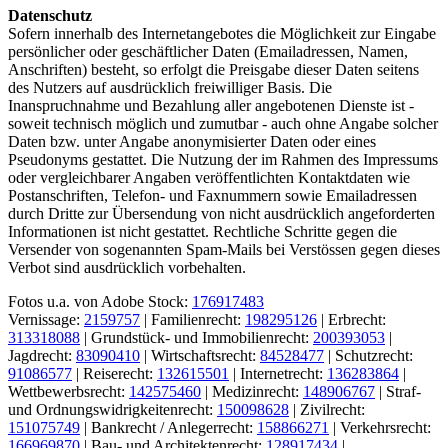
Datenschutz
Sofern innerhalb des Internetangebotes die Möglichkeit zur Eingabe
persönlicher oder geschäftlicher Daten (Emailadressen, Namen,
Anschriften) besteht, so erfolgt die Preisgabe dieser Daten seitens
des Nutzers auf ausdrücklich freiwilliger Basis. Die
Inanspruchnahme und Bezahlung aller angebotenen Dienste ist -
soweit technisch möglich und zumutbar - auch ohne Angabe solcher
Daten bzw. unter Angabe anonymisierter Daten oder eines
Pseudonyms gestattet. Die Nutzung der im Rahmen des Impressums
oder vergleichbarer Angaben veröffentlichten Kontaktdaten wie
Postanschriften, Telefon- und Faxnummern sowie Emailadressen
durch Dritte zur Übersendung von nicht ausdrücklich angeforderten
Informationen ist nicht gestattet. Rechtliche Schritte gegen die
Versender von sogenannten Spam-Mails bei Verstössen gegen dieses
Verbot sind ausdrücklich vorbehalten.
Fotos u.a. von Adobe Stock:
176917483
Vernissage:
2159757
| Familienrecht:
198295126
| Erbrecht:
313318088
| Grundstück- und Immobilienrecht:
200393053
|
Jagdrecht:
83090410
| Wirtschaftsrecht:
84528477
| Schutzrecht:
91086577
| Reiserecht:
132615501
| Internetrecht:
136283864
|
Wettbewerbsrecht:
142575460
| Medizinrecht:
148906767
| Straf-
und Ordnungswidrigkeitenrecht:
150098628
| Zivilrecht:
151075749
| Bankrecht / Anlegerrecht:
158866271
| Verkehrsrecht:
166969870
| Bau- und Architektenrecht:
128917434
|