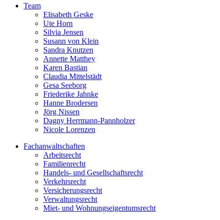
Team
Elisabeth Geske
Ute Horn
Silvia Jensen
Susann von Klein
Sandra Knutzen
Annette Matthey
Karen Bastian
Claudia Mittelstädt
Gesa Seeborg
Friederike Jahnke
Hanne Brodersen
Jörg Nissen
Dagny Herrmann-Pannholzer
Nicole Lorenzen
Fachanwaltschaften
Arbeitsrecht
Familienrecht
Handels- und Gesellschaftsrecht
Verkehrsrecht
Versicherungsrecht
Verwaltungsrecht
Miet- und Wohnungseigentumsrecht