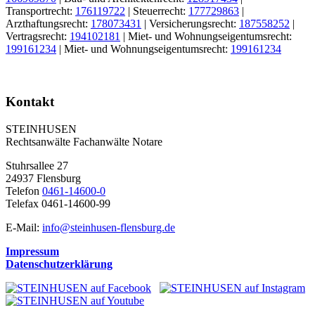
Transportrecht:
176119722
| Steuerrecht:
177729863
|
Arzthaftungsrecht:
178073431
| Versicherungsrecht:
187558252
|
Vertragsrecht:
194102181
| Miet- und Wohnungseigentumsrecht:
199161234
| Miet- und Wohnungseigentumsrecht:
199161234
Kontakt
STEINHUSEN
Rechtsanwälte Fachanwälte Notare
Stuhrsallee 27
24937 Flensburg
Telefon
0461-14600-0
Telefax 0461-14600-99
E-Mail:
info@steinhusen-flensburg.de
Impressum
Datenschutzerklärung