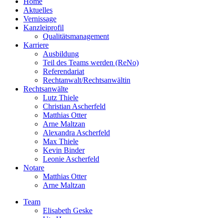
Home
Aktuelles
Vernissage
Kanzleiprofil
Qualitätsmanagement
Karriere
Ausbildung
Teil des Teams werden (ReNo)
Referendariat
Rechtanwalt/Rechtsanwältin
Rechtsanwälte
Lutz Thiele
Christian Ascherfeld
Matthias Otter
Arne Maltzan
Alexandra Ascherfeld
Max Thiele
Kevin Binder
Leonie Ascherfeld
Notare
Matthias Otter
Arne Maltzan
Team
Elisabeth Geske