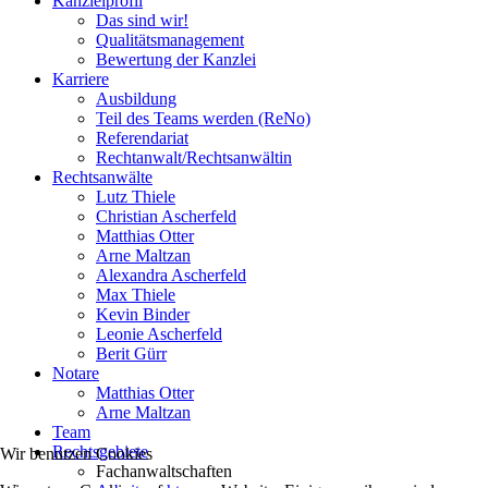
Kanzleiprofil
Das sind wir!
Qualitätsmanagement
Bewertung der Kanzlei
Karriere
Ausbildung
Teil des Teams werden (ReNo)
Referendariat
Rechtanwalt/Rechtsanwältin
Rechtsanwälte
Lutz Thiele
Christian Ascherfeld
Matthias Otter
Arne Maltzan
Alexandra Ascherfeld
Max Thiele
Kevin Binder
Leonie Ascherfeld
Berit Gürr
Notare
Matthias Otter
Arne Maltzan
Team
Rechtsgebiete
Wir benutzen Cookies
Fachanwaltschaften