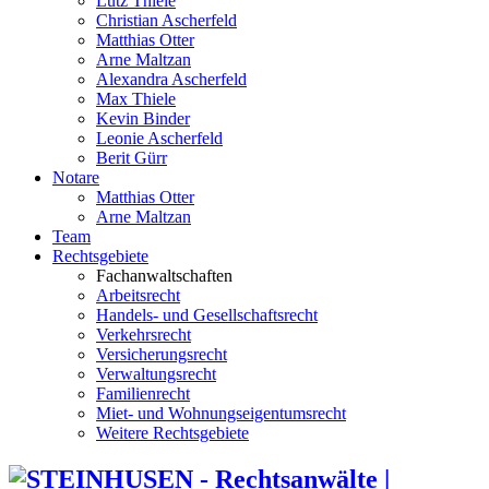
Lutz Thiele
Christian Ascherfeld
Matthias Otter
Arne Maltzan
Alexandra Ascherfeld
Max Thiele
Kevin Binder
Leonie Ascherfeld
Berit Gürr
Notare
Matthias Otter
Arne Maltzan
Team
Rechtsgebiete
Fachanwaltschaften
Arbeitsrecht
Handels- und Gesellschaftsrecht
Verkehrsrecht
Versicherungsrecht
Verwaltungsrecht
Familienrecht
Miet- und Wohnungseigentumsrecht
Weitere Rechtsgebiete