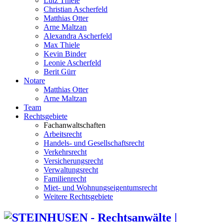
Lutz Thiele
Christian Ascherfeld
Matthias Otter
Arne Maltzan
Alexandra Ascherfeld
Max Thiele
Kevin Binder
Leonie Ascherfeld
Berit Gürr
Notare
Matthias Otter
Arne Maltzan
Team
Rechtsgebiete
Fachanwaltschaften
Arbeitsrecht
Handels- und Gesellschaftsrecht
Verkehrsrecht
Versicherungsrecht
Verwaltungsrecht
Familienrecht
Miet- und Wohnungseigentumsrecht
Weitere Rechtsgebiete