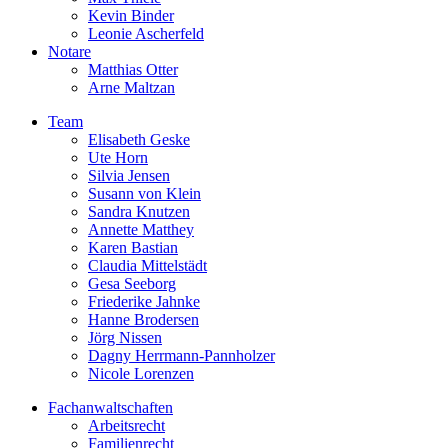
Kevin Binder
Leonie Ascherfeld
Notare
Matthias Otter
Arne Maltzan
Team
Elisabeth Geske
Ute Horn
Silvia Jensen
Susann von Klein
Sandra Knutzen
Annette Matthey
Karen Bastian
Claudia Mittelstädt
Gesa Seeborg
Friederike Jahnke
Hanne Brodersen
Jörg Nissen
Dagny Herrmann-Pannholzer
Nicole Lorenzen
Fachanwaltschaften
Arbeitsrecht
Familienrecht