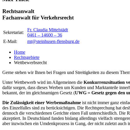
Rechtsanwalt
Fachanwalt für Verkehrsrecht
Fr. Claudia Mittelstädt
Sekretariat:
0461 – 14600 – 36
E-Mail:
mt@steinhusen-flensburg.de
Home
Rechtsgebiete
Wettbewerbsrecht
Gerne stehen wir Ihnen bei Fragen und Streitigkeiten zu diesem Thema
Unter Wettbewerb wird im Allgemeinen die
Konkurrenzsituation v
dafür sorgen, dass dieses Werben um Kunden und Marktanteile innerh
bekannt, der im gleichnamigen Gesetz (
UWG = Gesetz gegen den u
Die Zulässigkeit einer Werbemaßnahme
ist nicht immer ganz einf
des Einzelfalles sind zu berücksichtigen. Die Rechtsprechung hat desh
dennoch die verschiedenen Gerichte einen Fall unterschiedlich. Die 
akzeptiert. In Deutschland fanden bislang allerdings vielfach stre
aber inzwischen ein Umdenkprozess in Gang, der nicht zuletzt auch 