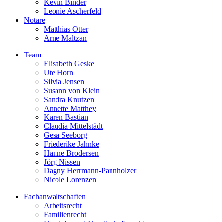
Kevin Binder
Leonie Ascherfeld
Notare
Matthias Otter
Arne Maltzan
Team
Elisabeth Geske
Ute Horn
Silvia Jensen
Susann von Klein
Sandra Knutzen
Annette Matthey
Karen Bastian
Claudia Mittelstädt
Gesa Seeborg
Friederike Jahnke
Hanne Brodersen
Jörg Nissen
Dagny Herrmann-Pannholzer
Nicole Lorenzen
Fachanwaltschaften
Arbeitsrecht
Familienrecht