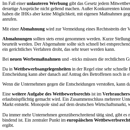
Im Fall einer
unlauteren Werbung
gibt das Gesetz jedem Mitwettbew
derartige Ansprüche nicht geltend machen. Außer Konkurrenten kön
haben die IHKs aber keine Möglichkeit, mit eigenen Maßnahmen gegen
anrufen.
Mit einer
Abmahnung
wird zur Vermeidung eines Rechtsstreits der 
Abmahnungen
sollten stets ernst genommen werden. Kurze Stellung
beurteilt werden. Der Abgemahnte sollte sich schnell bei entsprechend
ein gerichtliches Verfahren droht, das sehr teuer werden kann.
Bei
neuen Werbemaßnahmen
und –tricks müssen die rechtlichen Gr
Da in
Wettbewerbsangelegenheiten
in der Regel eine sehr schnelle
Entscheidung kann aber danach auf Antrag des Betroffenen noch in e
Wenn die Unternehmen gegen die Entscheidungen verstoßen, kann das
Eine
weitere Aufgabe des Wettbewerbsrechts
ist im
Verbrauchers
erlaubnispflichtig gemacht wird. Ein Zusammenschluss mehrerer Unte
Markt entsteht. Monopole sind auf dem deutschen Wirtschaftsmarkt, w
Da immer mehr Unternehmen grenzüberschreitend tätig sind, gibt es
bindend ist. Ein zentraler Punkt im
europäischen Wettbewerbsrecht
ergibt.