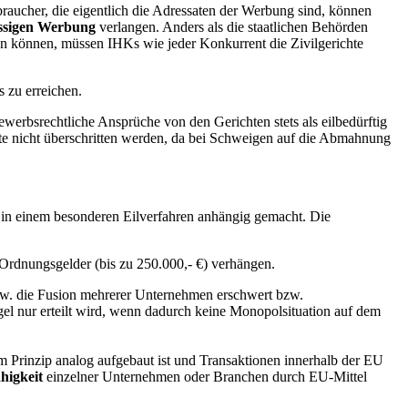
aucher, die eigentlich die Adressaten der Werbung sind, können
ssigen Werbung
verlangen. Anders als die staatlichen Behörden
en können, müssen IHKs wie jeder Konkurrent die Zivilgerichte
 zu erreichen.
erbsrechtliche Ansprüche von den Gerichten stets als eilbedürftig
ollte nicht überschritten werden, da bei Schweigen auf die Abmahnung
he in einem besonderen Eilverfahren anhängig gemacht. Die
.
rdnungsgelder (bis zu 250.000,- €) verhängen.
zw. die Fusion mehrerer Unternehmen erschwert bzw.
el nur erteilt wird, wenn dadurch keine Monopolsituation auf dem
im Prinzip analog aufgebaut ist und Transaktionen innerhalb der EU
higkeit
einzelner Unternehmen oder Branchen durch EU-Mittel