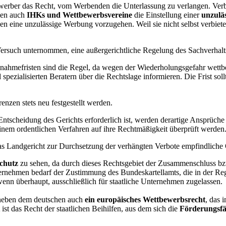
erber das Recht, vom Werbenden die Unterlassung zu verlangen. Verbr
nen auch
IHKs und Wettbewerbsvereine
die Einstellung einer
unzulä
 eine unzulässige Werbung vorzugehen. Weil sie nicht selbst verbiet
Versuch unternommen, eine außergerichtliche Regelung des Sachverhalts
nahmefristen sind die Regel, da wegen der Wiederholungsgefahr wettbew
 spezialisierten Beratern über die Rechtslage informieren. Die Frist s
enzen stets neu festgestellt werden.
 Entscheidung des Gerichts erforderlich ist, werden derartige Ansprüc
inem ordentlichen Verfahren auf ihre Rechtmäßigkeit überprüft werden
 Landgericht zur Durchsetzung der verhängten Verbote empfindliche O
chutz
zu sehen, da durch dieses Rechtsgebiet der Zusammenschluss b
rnehmen bedarf der Zustimmung des Bundeskartellamts, die in der Reg
enn überhaupt, ausschließlich für staatliche Unternehmen zugelassen.
 neben dem deutschen auch
ein europäisches Wettbewerbsrecht
, das 
ist das Recht der staatlichen Beihilfen, aus dem sich die
Förderungsfä