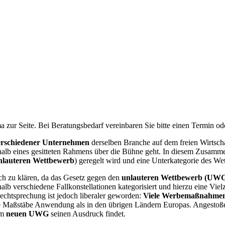
 zur Seite. Bei Beratungsbedarf vereinbaren Sie bitte einen Termin od
erschiedener Unternehmen
derselben Branche auf dem freien Wirtsch
alb eines gesitteten Rahmens über die Bühne geht. In diesem Zusammen
nlauteren Wettbewerb
) geregelt wird und eine Unterkategorie des Wet
ach zu klären, da das Gesetz gegen den
unlauteren Wettbewerb (UW
alb verschiedene Fallkonstellationen kategorisiert und hierzu eine Viel
Rechtsprechung ist jedoch liberaler geworden:
Viele Werbemaßnahme
ngere Maßstäbe Anwendung als in den übrigen Ländern Europas. Angesto
im
neuen UWG
seinen Ausdruck findet.