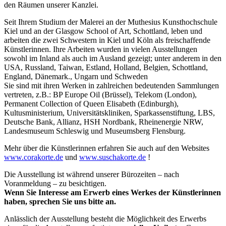
den Räumen unserer Kanzlei.
Seit Ihrem Studium der Malerei an der Muthesius Kunsthochschule
Kiel und an der Glasgow School of Art, Schottland, leben und
arbeiten die zwei Schwestern in Kiel und Köln als freischaffende
Künstlerinnen. Ihre Arbeiten wurden in vielen Ausstellungen
sowohl im Inland als auch im Ausland gezeigt; unter anderem in den
USA, Russland, Taiwan, Estland, Holland, Belgien, Schottland,
England, Dänemark., Ungarn und Schweden
Sie sind mit ihren Werken in zahlreichen bedeutenden Sammlungen
vertreten, z.B.: BP Europe Oil (Brüssel), Telekom (London),
Permanent Collection of Queen Elisabeth (Edinburgh),
Kultusministerium, Universitätskliniken, Sparkassenstiftung, LBS,
Deutsche Bank, Allianz, HSH Nordbank, Rheinenergie NRW,
Landesmuseum Schleswig und Museumsberg Flensburg.
Mehr über die Künstlerinnen erfahren Sie auch auf den Websites
www.corakorte.de
und
www.suschakorte.de
!
Die Ausstellung ist während unserer Bürozeiten – nach
Voranmeldung – zu besichtigen.
Wenn Sie Interesse am Erwerb eines Werkes der Künstlerinnen
haben, sprechen Sie uns bitte an.
Anlässlich der Ausstellung besteht die Möglichkeit des Erwerbs