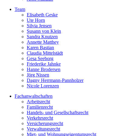
Team
Elisabeth Geske
Ute Horn
Silvia Jensen
Susann von Klein
Sandra Knutzen
Annette Matthey
Karen Bastian
Claudia Mittelstädt
Gesa Seeborg
Friederike Jahnke
Hanne Brodersen
Jörg Nissen
Dagny Herrmann-Pannholzer
Nicole Lorenzen
Fachanwaltschaften
Arbeitsrecht
Familienrecht
Handels- und Gesellschaftsrecht
Verkehrsrecht
Versicherungsrecht
Verwaltungsrecht
Miet- und Wohnungseigentumsrecht