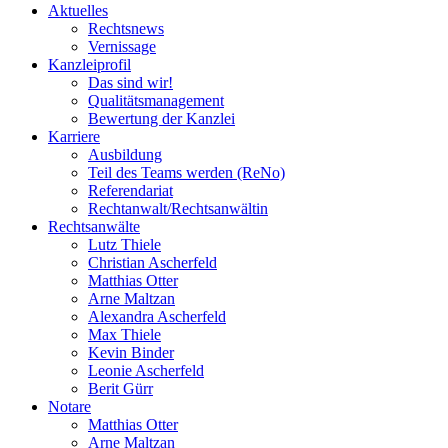
Aktuelles
Rechtsnews
Vernissage
Kanzleiprofil
Das sind wir!
Qualitätsmanagement
Bewertung der Kanzlei
Karriere
Ausbildung
Teil des Teams werden (ReNo)
Referendariat
Rechtanwalt/Rechtsanwältin
Rechtsanwälte
Lutz Thiele
Christian Ascherfeld
Matthias Otter
Arne Maltzan
Alexandra Ascherfeld
Max Thiele
Kevin Binder
Leonie Ascherfeld
Berit Gürr
Notare
Matthias Otter
Arne Maltzan