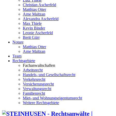
Lutz Thiele
Christian Ascherfeld
Matthias Otter
Arne Maltzan
Alexandra Ascherfeld
Max Thiele
Kevin Binder
Leonie Ascherfeld
Berit Gürr
Notare
Matthias Otter
Arne Maltzan
Team
Rechtsgebiete
Fachanwaltschaften
Arbeitsrecht
Handels- und Gesellschaftsrecht
Verkehrsrecht
Versicherungsrecht
Verwaltungsrecht
Familienrecht
Miet- und Wohnungseigentumsrecht
Weitere Rechtsgebiete