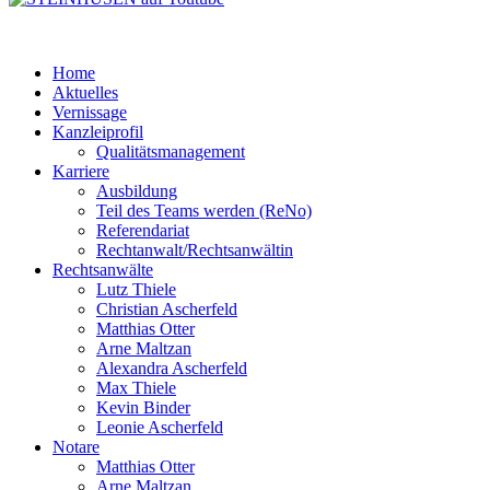
Home
Aktuelles
Vernissage
Kanzleiprofil
Qualitätsmanagement
Karriere
Ausbildung
Teil des Teams werden (ReNo)
Referendariat
Rechtanwalt/Rechtsanwältin
Rechtsanwälte
Lutz Thiele
Christian Ascherfeld
Matthias Otter
Arne Maltzan
Alexandra Ascherfeld
Max Thiele
Kevin Binder
Leonie Ascherfeld
Notare
Matthias Otter
Arne Maltzan